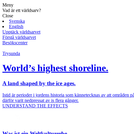
Meny
Vad är ett världsarv?
Close
Svenska
English
Upptäck världsarvet
Förstå världsarvet
Besökscenter
Trysunda
World’s highest shoreline.
A land shaped by the ice ages.
Istid är perioder i jordens historia som kännetecknas av att områden p
därför varit nedpressat av is flera gånger.
UNDERSTAND THE EFFECTS
Was ist ein Weltkulturerbe