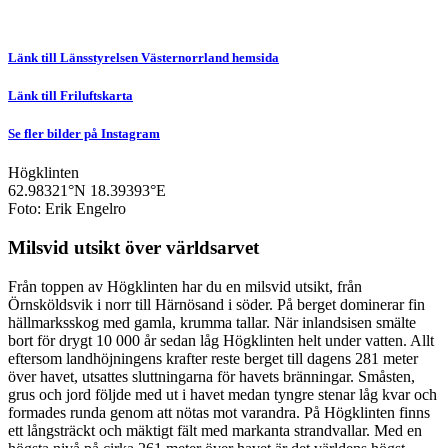
Länk till Länsstyrelsen Västernorrland hemsida
Länk till Friluftskarta
Se fler bilder på Instagram
Högklinten
62.98321°N
18.39393°E
Foto: Erik Engelro
Milsvid utsikt över världsarvet
Från toppen av Högklinten har du en milsvid utsikt, från
Örnsköldsvik i norr till Härnösand i söder. På berget dominerar fin
hällmarksskog med gamla, krumma tallar. När inlandsisen smälte
bort för drygt 10 000 år sedan låg Högklinten helt under vatten. Allt
eftersom landhöjningens krafter reste berget till dagens 281 meter
över havet, utsattes sluttningarna för havets bränningar. Småsten,
grus och jord följde med ut i havet medan tyngre stenar låg kvar och
formades runda genom att nötas mot varandra. På Högklinten finns
ett långsträckt och mäktigt fält med markanta strandvallar. Med en