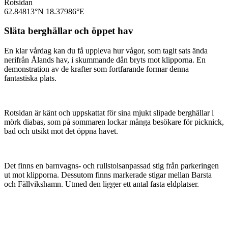
Rotsidan
62.84813°N
18.37986°E
Släta berghällar och öppet hav
En klar vårdag kan du få uppleva hur vågor, som tagit sats ända
nerifrån Ålands hav, i skummande dån bryts mot klipporna. En
demonstration av de krafter som fortfarande formar denna
fantastiska plats.
Rotsidan är känt och uppskattat för sina mjukt slipade berghällar i
mörk diabas, som på sommaren lockar många besökare för picknick,
bad och utsikt mot det öppna havet.
Det finns en barnvagns- och rullstolsanpassad stig från parkeringen
ut mot klipporna. Dessutom finns markerade stigar mellan Barsta
och Fällvikshamn. Utmed den ligger ett antal fasta eldplatser.