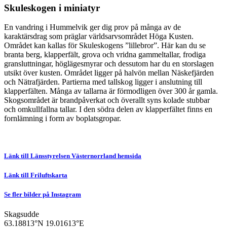
Skuleskogen i miniatyr
En vandring i Hummelvik ger dig prov på många av de
karaktärsdrag som präglar världsarvsområdet Höga Kusten.
Området kan kallas för Skuleskogens ”lillebror”. Här kan du se
branta berg, klapperfält, grova och vridna gammeltallar, frodiga
gransluttningar, höglägesmyrar och dessutom har du en storslagen
utsikt över kusten. Området ligger på halvön mellan Näskefjärden
och Nätrafjärden. Partierna med tallskog ligger i anslutning till
klapperfälten. Många av tallarna är förmodligen över 300 år gamla.
Skogsområdet är brandpåverkat och överallt syns kolade stubbar
och omkullfallna tallar. I den södra delen av klapperfältet finns en
fornlämning i form av boplatsgropar.
Länk till Länsstyrelsen Västernorrland hemsida
Länk till Friluftskarta
Se fler bilder på Instagram
Skagsudde
63.18813°N
19.01613°E