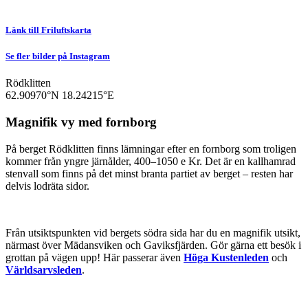
Länk till Friluftskarta
Se fler bilder på Instagram
Rödklitten
62.90970°N
18.24215°E
Magnifik vy med fornborg
På berget Rödklitten finns lämningar efter en fornborg som troligen
kommer från yngre järnålder, 400–1050 e Kr. Det är en kallhamrad
stenvall som finns på det minst branta partiet av berget – resten har
delvis lodräta sidor.
Från utsiktspunkten vid bergets södra sida har du en magnifik utsikt,
närmast över Mädansviken och Gaviksfjärden. Gör gärna ett besök i
grottan på vägen upp! Här passerar även
Höga Kustenleden
och
Världsarvsleden
.