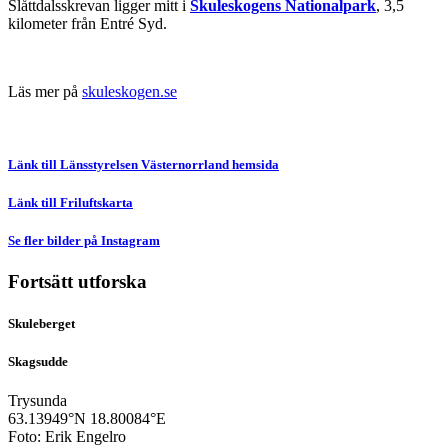
Slåttdalsskrevan ligger mitt i
Skuleskogens Nationalpark
, 3,5
kilometer från Entré Syd.
Läs mer på
skuleskogen.se
Länk till Länsstyrelsen Västernorrland hemsida
Länk till Friluftskarta
Se fler bilder på Instagram
Fortsätt utforska
Skuleberget
Skagsudde
Trysunda
63.13949°N
18.80084°E
Foto: Erik Engelro