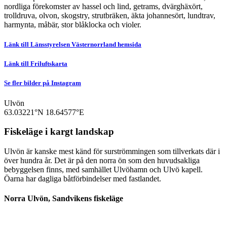
nordliga förekomster av hassel och lind, getrams, dvärghäxört,
trolldruva, olvon, skogstry, strutbräken, äkta johannesört, lundtrav,
harmynta, måbär, stor blåklocka och violer.
Länk till Länsstyrelsen Västernorrland hemsida
Länk till Friluftskarta
Se fler bilder på Instagram
Ulvön
63.03221°N
18.64577°E
Fiskeläge i kargt landskap
Ulvön är kanske mest känd för surströmmingen som tillverkats där i
över hundra år. Det är på den norra ön som den huvudsakliga
bebyggelsen finns, med samhället Ulvöhamn och Ulvö kapell.
Öarna har dagliga båtförbindelser med fastlandet.
Norra Ulvön, Sandvikens fiskeläge