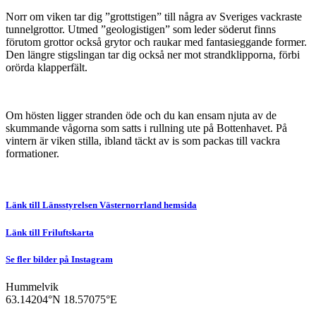
Norr om viken tar dig ”grottstigen” till några av Sveriges vackraste
tunnelgrottor. Utmed ”geologistigen” som leder söderut finns
förutom grottor också grytor och raukar med fantasieggande former.
Den längre stigslingan tar dig också ner mot strandklipporna, förbi
orörda klapperfält.
Om hösten ligger stranden öde och du kan ensam njuta av de
skummande vågorna som satts i rullning ute på Bottenhavet. På
vintern är viken stilla, ibland täckt av is som packas till vackra
formationer.
Länk till Länsstyrelsen Västernorrland hemsida
Länk till Friluftskarta
Se fler bilder på Instagram
Hummelvik
63.14204°N
18.57075°E