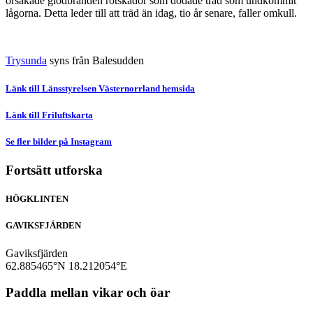
orsakade glödbranden rotskador som dödade träd som undkommit
lågorna. Detta leder till att träd än idag, tio år senare, faller omkull.
Trysunda
syns från Balesudden
Länk till Länsstyrelsen Västernorrland hemsida
Länk till Friluftskarta
Se fler bilder på Instagram
Fortsätt utforska
HÖGKLINTEN
GAVIKSFJÄRDEN
Gaviksfjärden
62.885465°N
18.212054°E
Paddla mellan vikar och öar