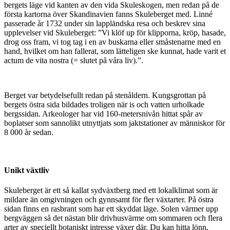
bergets läge vid kanten av den vida Skuleskogen, men redan på de
första kartorna över Skandinavien fanns Skuleberget med. Linné
passerade år 1732 under sin lappländska resa och beskrev sina
upplevelser vid Skuleberget: ”Vi klöf up för klipporna, kröp, hasade,
drog oss fram, vi tog tag i en av buskarna eller småstenarne med en
hand, hvilket om han fallerat, som lätteligen ske kunnat, hade varit et
actum de vita nostra (= slutet på våra liv).”.
Berget var betydelsefullt redan på stenåldern. Kungsgrottan på
bergets östra sida bildades troligen när is och vatten urholkade
bergssidan. Arkeologer har vid 160-metersnivån hittat spår av
boplatser som sannolikt utnyttjats som jaktstationer av människor för
8 000 år sedan.
Unikt växtliv
Skuleberget är ett så kallat sydväxtberg med ett lokalklimat som är
mildare än omgivningen och gynnsamt för fler växtarter. På östra
sidan finns en rasbrant som har ett skyddat läge. Solen värmer upp
bergväggen så det nästan blir drivhusvärme om sommaren och flera
arter av speciellt botaniskt intresse växer där. Du kan hitta lönn,