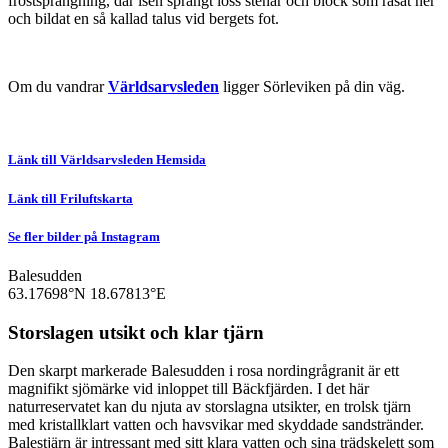
frostsprängning, där isen sprängt loss stenar och block som rasat ner
och bildat en så kallad talus vid bergets fot.
Om du vandrar
Världsarvsleden
ligger Sörleviken på din väg.
Länk till Världsarvsleden Hemsida
Länk till Friluftskarta
Se fler bilder på Instagram
Balesudden
63.17698°N
18.67813°E
Storslagen utsikt och klar tjärn
Den skarpt markerade Balesudden i rosa nordingrågranit är ett
magnifikt sjömärke vid inloppet till Bäckfjärden. I det här
naturreservatet kan du njuta av storslagna utsikter, en trolsk tjärn
med kristallklart vatten och havsvikar med skyddade sandstränder.
Balestjärn är intressant med sitt klara vatten och sina trädskelett som