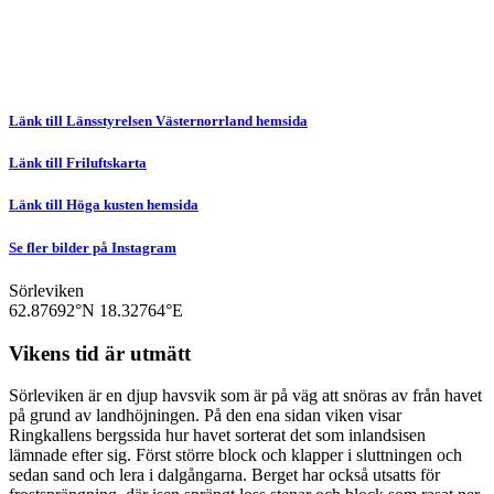
Länk till Länsstyrelsen Västernorrland hemsida
Länk till Friluftskarta
Länk till Höga kusten hemsida
Se fler bilder på Instagram
Sörleviken
62.87692°N
18.32764°E
Vikens tid är utmätt
Sörleviken är en djup havsvik som är på väg att snöras av från havet
på grund av landhöjningen. På den ena sidan viken visar
Ringkallens bergssida hur havet sorterat det som inlandsisen
lämnade efter sig. Först större block och klapper i sluttningen och
sedan sand och lera i dalgångarna. Berget har också utsatts för