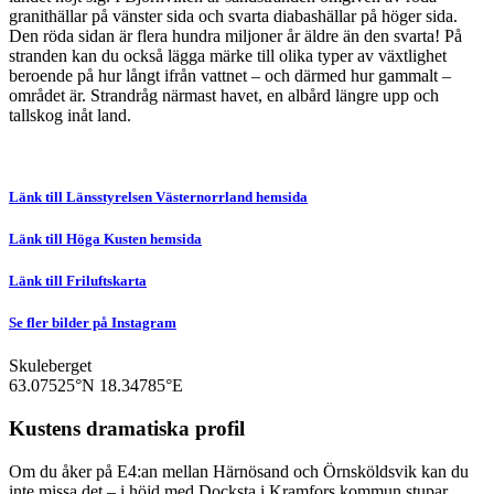
granithällar på vänster sida och svarta diabashällar på höger sida.
Den röda sidan är flera hundra miljoner år äldre än den svarta! På
stranden kan du också lägga märke till olika typer av växtlighet
beroende på hur långt ifrån vattnet – och därmed hur gammalt –
området är. Strandråg närmast havet, en albård längre upp och
tallskog inåt land.
Länk till Länsstyrelsen Västernorrland hemsida
Länk till Höga Kusten hemsida
Länk till Friluftskarta
Se fler bilder på Instagram
Skuleberget
63.07525°N
18.34785°E
Kustens dramatiska profil
Om du åker på E4:an mellan Härnösand och Örnsköldsvik kan du
inte missa det – i höjd med Docksta i Kramfors kommun stupar