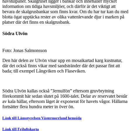
havstulpaner. Skalgruset ligger i bankar och innehåller mycket
information om tidiga havsmiljöer, och därför är det viktigt att
bevara de skalgrusbankar som finns kvar. Om du har tur kan du med
blotta ögat upptäcka rester av olika vattenlevande djur i marken på
platser där det finns en skalgrusbank.
Södra Ulvön
Foto: Jonas Salmonsson
Den här delen av Ulvön visar upp en mosaikartad karg kustnatur,
där det också finns vikar med sandstränder där det passar fint att
bada; till exempel Långviken och Flaseviken.
Södra Ulvön kallas också ”Jernulfön” eftersom gruvbrytning
förekommit här sedan slutet på 1600-talet. Delar av reservatet består
av kala hällar, eftersom läget är exponerat för havets vågor. Hällarna
fortsätter flera hundra meter in över ön.
Länk till Länsstyrelsen Västernorrland hemsida
Länk till Friluftskarta