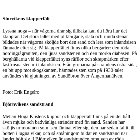
Storvikens klapperfält
Lyssna noga – när vågorna drar sig tillbaka kan du höra hur det
klapprar. Det stora fältet med olikfärgade, släta och runda stenar
bildades när vågorna sköljde bort den sand och lera som inlandsisen
lämnade efter sig. På klapperfältet finns olika bergarter: den röda
nordingrågraniten, den ljusa sandstenen och den mörka diabasen. På
berghällarna vid klapperfältet syns räfflor och skrapmärken efter
fastfrusna stenar i inlandsisen. Från groparna på strandens östra sida,
en bit upp mot skogskanten, hämtades sten som på 1930-talet
användes vid gjutningen av Sandöbron över Ångermanälven.
Foto: Erik Engelro
Björnvikens sandstrand
Mellan Höga Kustens klippor och klapperfält finns på en del håll
även mjuka och badvänliga stränder med fin sand. Sanden har
sköljts ur moränen som isen lämnat efter sig, den har sedan fallit till
botten i lugna vikar, och så småningom bildat en sandstrand när
landet höjt sig. I Björnviken är sandstranden omgiven av röda