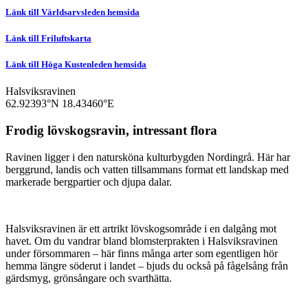
Länk till Världsarvsleden hemsida
Länk till Friluftskarta
Länk till Höga Kustenleden hemsida
Halsviksravinen
62.92393°N
18.43460°E
Frodig lövskogsravin, intressant flora
Ravinen ligger i den natursköna kulturbygden Nordingrå. Här har
berggrund, landis och vatten tillsammans format ett landskap med
markerade bergpartier och djupa dalar.
Halsviksravinen är ett artrikt lövskogsområde i en dalgång mot
havet. Om du vandrar bland blomsterprakten i Halsviksravinen
under försommaren – här finns många arter som egentligen hör
hemma längre söderut i landet – bjuds du också på fågelsång från
gärdsmyg, grönsångare och svarthätta.