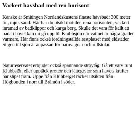
Vackert havsbad med ren horisont
Kanske är Smitingen Norrlandskustens finaste havsbad: 300 meter
fin, mjuk sand. Här har du utsikt mot den rena horisonten, vackert
inramad av badklippor och karga berg. Skulle det vara för kallt att
bada i havet kan du gå upp till Klubbsjön där vattnet är några grader
varmare. Här finns också iordningställda rastplatser med eldstäder.
Stigen till sjön är anpassad för barnvagnar och rullstolar.
Naturreservatet erbjuder också spännande strövtåg. Gå ett varv runt
Klubbsjön eller upptäck grottor och jättegrytor som havets krafter
har slipat fram. Uppe från Klubberget räcker utsikten från
Högbonden i norr till Brämön i söder.