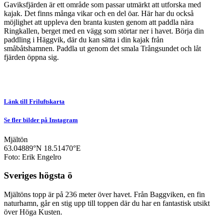
Gaviksfjärden är ett område som passar utmärkt att utforska med
kajak. Det finns många vikar och en del öar. Här har du också
möjlighet att uppleva den branta kusten genom att paddla nära
Ringkallen, berget med en vägg som störtar ner i havet. Börja din
paddling i Häggvik, där du kan sätta i din kajak från
småbåtshamnen. Paddla ut genom det smala Trångsundet och låt
fjärden öppna sig.
Länk till Friluftskarta
Se fler bilder på Instagram
Mjältön
63.04889°N
18.51470°E
Foto: Erik Engelro
Sveriges högsta ö
Mjältöns topp är på 236 meter över havet. Från Baggviken, en fin
naturhamn, går en stig upp till toppen där du har en fantastisk utsikt
över Höga Kusten.