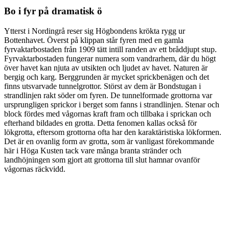
Bo i fyr på dramatisk ö
Ytterst i Nordingrå reser sig Högbondens krökta rygg ur
Bottenhavet. Överst på klippan står fyren med en gamla
fyrvaktarbostaden från 1909 tätt intill randen av ett bråddjupt stup.
Fyrvaktarbostaden fungerar numera som vandrarhem, där du högt
över havet kan njuta av utsikten och ljudet av havet. Naturen är
bergig och karg. Berggrunden är mycket sprickbenägen och det
finns utsvarvade tunnelgrottor. Störst av dem är Bondstugan i
strandlinjen rakt söder om fyren. De tunnelformade grottorna var
ursprungligen sprickor i berget som fanns i strandlinjen. Stenar och
block fördes med vågornas kraft fram och tillbaka i sprickan och
efterhand bildades en grotta. Detta fenomen kallas också för
lökgrotta, eftersom grottorna ofta har den karaktäristiska lökformen.
Det är en ovanlig form av grotta, som är vanligast förekommande
här i Höga Kusten tack vare många branta stränder och
landhöjningen som gjort att grottorna till slut hamnar ovanför
vågornas räckvidd.