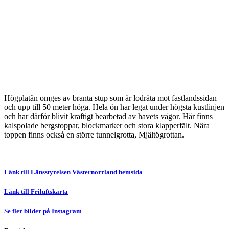
Högplatån omges av branta stup som är lodräta mot fastlandssidan
och upp till 50 meter höga. Hela ön har legat under högsta kustlinjen
och har därför blivit kraftigt bearbetad av havets vågor. Här finns
kalspolade bergstoppar, blockmarker och stora klapperfält. Nära
toppen finns också en större tunnelgrotta, Mjältögrottan.
Länk till Länsstyrelsen Västernorrland hemsida
Länk till Friluftskarta
Se fler bilder på Instagram