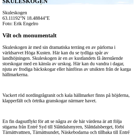
SKULESKOGEN
Skuleskogen
63.11192°N
18.48844°E
Foto: Erik Engelro
Vilt och monumentalt
Skuleskogen är med sin dramatiska terräng en av pärlorna i
världsarvet Höga Kusten. Här kan du se tydliga spår av
landhöjningen. Skuleskogen är en av kustlandets få återstående
storskogar med en känsla av urskog. Här kan du vandra i dagar,
njuta av frodiga bäckskogar eller hänföras av utsikten från de karga
hällmarkerna.
Vackert röd nordingrågranit och kala hällmarker finns på höjderna,
klapperfält och örtrika granskogar närmare havet.
En fin dagsutflykt för att se några av de här värdena är att följa
stigarna från Entré Syd till Slåttdalsmyren, Slåttdalsberget, förbi
Tärnättvattnen, Tärnättsundet, Näskebodarna och tillbaka till Entré