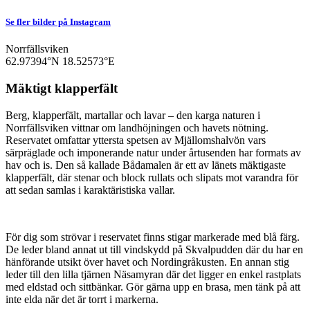
Se fler bilder på Instagram
Norrfällsviken
62.97394°N
18.52573°E
Mäktigt klapperfält
Berg, klapperfält, martallar och lavar – den karga naturen i
Norrfällsviken vittnar om landhöjningen och havets nötning.
Reservatet omfattar yttersta spetsen av Mjällomshalvön vars
särpräglade och imponerande natur under årtusenden har formats av
hav och is. Den så kallade Bådamalen är ett av länets mäktigaste
klapperfält, där stenar och block rullats och slipats mot varandra för
att sedan samlas i karaktäristiska vallar.
För dig som strövar i reservatet finns stigar markerade med blå färg.
De leder bland annat ut till vindskydd på Skvalpudden där du har en
hänförande utsikt över havet och Nordingråkusten. En annan stig
leder till den lilla tjärnen Näsamyran där det ligger en enkel rastplats
med eldstad och sittbänkar. Gör gärna upp en brasa, men tänk på att
inte elda när det är torrt i markerna.