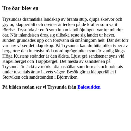
Tre öar blev en
Trysundas dramatiska landskap av branta stup, djupa skrevor och
grytor, klapperfält och raviner är tecken på de krafter som varit i
rörelse. Trysunda är en ö som innan landhöjningen var tre mindre
öar. När inlandsisen drog sig tillbaka reste sig landet ur havet,
sunden grundades upp och försvann så småningom helt. Där det förr
var hav växer det idag skog. På Trysunda kan du hitta olika typer av
bergarter: den intensivt röda nordingrågraniten som är vanlig längs
Höga Kustens stränder är den äldsta. Ljust grå sandstenar syns vid
Kapellberget och Trappberget. Det mesta av sandstenen på
Trysunda är täckt av mörka diabashällar som formats och polerats
under tusentals år av havets vågor. Besök gärna klapperfältet i
Storviken och sandstranden i Björnviken.
På bilden nedan ser vi Trysunda från
Balesudden