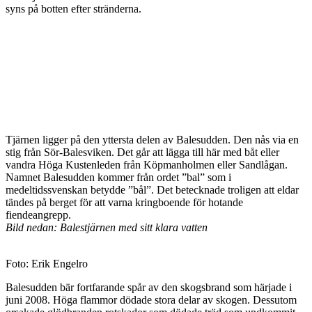
syns på botten efter stränderna.
Tjärnen ligger på den yttersta delen av Balesudden. Den nås via en
stig från Sör-Balesviken. Det går att lägga till här med båt eller
vandra Höga Kustenleden från Köpmanholmen eller Sandlågan.
Namnet Balesudden kommer från ordet ”bal” som i
medeltidssvenskan betydde ”bål”. Det betecknade troligen att eldar
tändes på berget för att varna kringboende för hotande
fiendeangrepp.
Bild nedan: Balestjärnen med sitt klara vatten
Foto: Erik Engelro
Balesudden bär fortfarande spår av den skogsbrand som härjade i
juni 2008. Höga flammor dödade stora delar av skogen. Dessutom