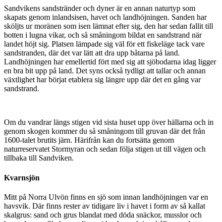
Sandvikens sandstränder och dyner är en annan naturtyp som
skapats genom inlandsisen, havet och landhöjningen. Sanden har
sköljts ur moränen som isen lämnat efter sig, den har sedan fallit till
botten i lugna vikar, och så småningom bildat en sandstrand när
landet höjt sig. Platsen lämpade sig väl för ett fiskeläge tack vare
sandstranden, där det var lätt att dra upp båtarna på land.
Landhöjningen har emellertid fört med sig att sjöbodarna idag ligger
en bra bit upp på land. Det syns också tydligt att tallar och annan
växtlighet har börjat etablera sig längre upp där det en gång var
sandstrand.
Om du vandrar längs stigen vid sista huset upp över hällarna och in
genom skogen kommer du så småningom till gruvan där det från
1600-talet brutits järn. Härifrån kan du fortsätta genom
naturreservatet Stormyran och sedan följa stigen ut till vägen och
tillbaka till Sandviken.
Kvarnsjön
Mitt på Norra Ulvön finns en sjö som innan landhöjningen var en
havsvik. Där finns rester av tidigare liv i havet i form av så kallat
skalgrus: sand och grus blandat med döda snäckor, musslor och