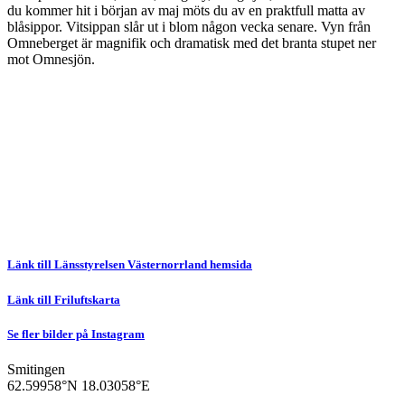
du kommer hit i början av maj möts du av en praktfull matta av
blåsippor. Vitsippan slår ut i blom någon vecka senare. Vyn från
Omneberget är magnifik och dramatisk med det branta stupet ner
mot Omnesjön.
Länk till Länsstyrelsen Västernorrland hemsida
Länk till Friluftskarta
Se fler bilder på Instagram
Smitingen
62.59958°N
18.03058°E