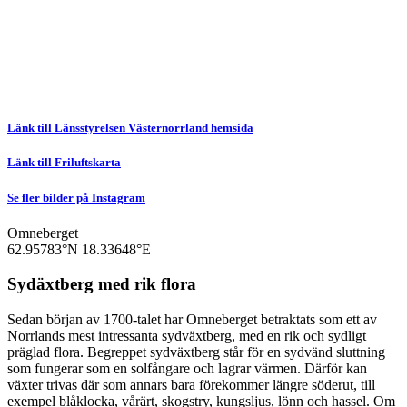
Länk till Länsstyrelsen Västernorrland hemsida
Länk till Friluftskarta
Se fler bilder på Instagram
Omneberget
62.95783°N
18.33648°E
Sydäxtberg med rik flora
Sedan början av 1700-talet har Omneberget betraktats som ett av
Norrlands mest intressanta sydväxtberg, med en rik och sydligt
präglad flora. Begreppet sydväxtberg står för en sydvänd sluttning
som fungerar som en solfångare och lagrar värmen. Därför kan
växter trivas där som annars bara förekommer längre söderut, till
exempel blåklocka, vårärt, skogstry, kungsljus, lönn och hassel. Om