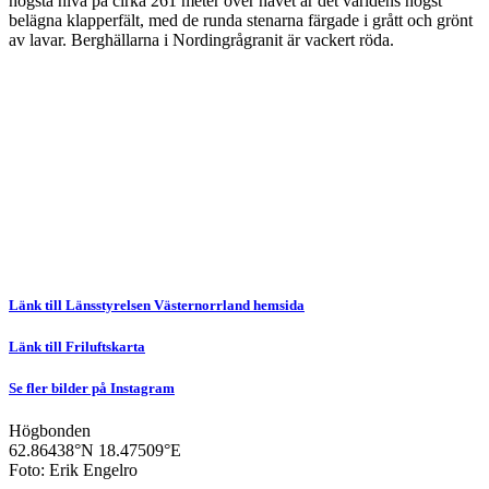
högsta nivå på cirka 261 meter över havet är det världens högst
belägna klapperfält, med de runda stenarna färgade i grått och grönt
av lavar. Berghällarna i Nordingrågranit är vackert röda.
Länk till Länsstyrelsen Västernorrland hemsida
Länk till Friluftskarta
Se fler bilder på Instagram
Högbonden
62.86438°N
18.47509°E
Foto: Erik Engelro